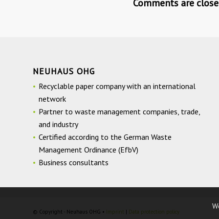
Comments are close
NEUHAUS OHG
Recyclable paper company with an international
network
Partner to waste management companies, trade,
and industry
Certified according to the German Waste
Management Ordinance (EfbV)
Business consultants
W
© Copyright - Neuhaus OHG •
Imprint
|
Data protection policy