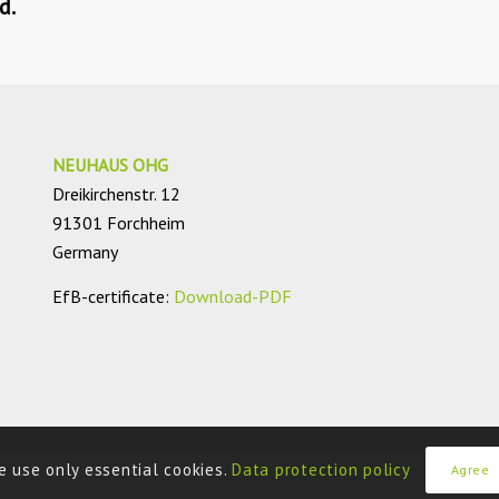
d.
NEUHAUS OHG
Dreikirchenstr. 12
91301 Forchheim
Germany
EfB-certificate:
Download-PDF
e use only essential cookies.
Data protection policy
Agree