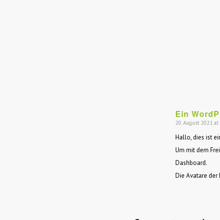
Ein WordP
20. August 2021 at
says:
Hallo, dies ist 
Um mit dem Frei
Dashboard.
Die Avatare d