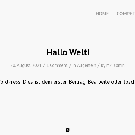
HOME
COMPET
Hallo Welt!
/
/
/
20. August 2021
1 Comment
in
Allgemein
by
mk_admin
dPress. Dies ist dein erster Beitrag. Bearbeite oder lös
!